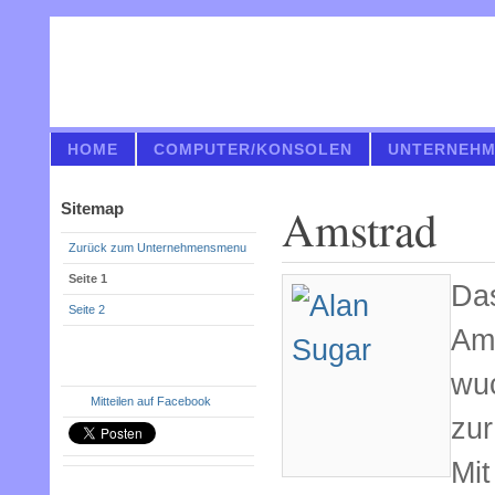
HOME
COMPUTER/KONSOLEN
UNTERNEH
Sitemap
Amstrad
Zurück zum Unternehmensmenu
Seite 1
Das
Seite 2
Am
wuc
Mitteilen auf Facebook
zur
Mit