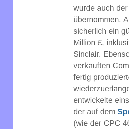
wurde auch der
übernommen. Am
sicherlich ein 
Million £, inklu
Sinclair. Ebens
verkauften Compu
fertig produzier
wiederzuerlang
entwickelte ein
der auf dem
Sp
(wie der CPC 46