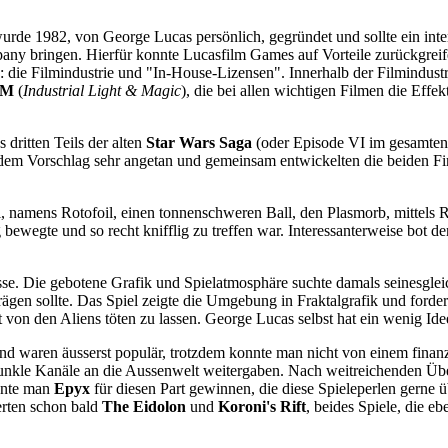
de 1982, von George Lucas persönlich, gegründet und sollte ein inter
ny bringen. Hierfür konnte Lucasfilm Games auf Vorteile zurückgreife
: die Filmindustrie und "In-House-Lizensen". Innerhalb der Filmindust
LM
(
Industrial Light & Magic
), die bei allen wichtigen Filmen die Eff
dritten Teils der alten
Star Wars Saga
(oder Episode VI im gesamten
em Vorschlag sehr angetan und gemeinsam entwickelten die beiden Fi
ikel, namens Rotofoil, einen tonnenschweren Ball, den Plasmorb, mittels
bewegte und so recht knifflig zu treffen war. Interessanterweise bot de
sse. Die gebotene Grafik und Spielatmosphäre suchte damals seinesgle
ägen sollte. Das Spiel zeigte die Umgebung in Fraktalgrafik und forder
t von den Aliens töten zu lassen. George Lucas selbst hat ein wenig Idee
 waren äusserst populär, trotzdem konnte man nicht von einem finanzi
dunkle Kanäle an die Aussenwelt weitergaben. Nach weitreichenden Übe
onnte man
Epyx
für diesen Part gewinnen, die diese Spieleperlen gerne 
rten schon bald
The Eidolon
und
Koroni's Rift
, beides Spiele, die eb