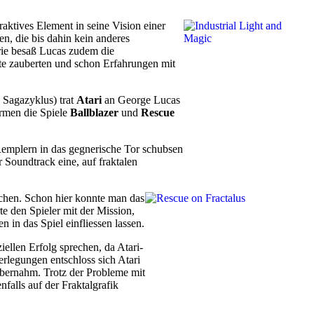
aktives Element in seine Vision einer
n, die bis dahin kein anderes
rie besaß Lucas zudem die
ekte zauberten und schon Erfahrungen mit
 Sagazyklus) trat
Atari
an George Lucas
rmen die Spiele
Ballblazer
und
Rescue
 Remplern in das gegnerische Tor schubsen
r Soundtrack eine, auf fraktalen
ichen. Schon hier konnte man das
te den Spieler mit der Mission,
n in das Spiel einfliessen lassen.
ellen Erfolg sprechen, da Atari-
rlegungen entschloss sich Atari
übernahm. Trotz der Probleme mit
enfalls auf der Fraktalgrafik