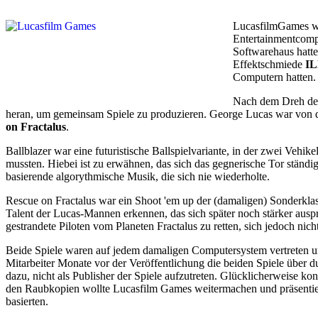
LucasfilmGames wur
Entertainmentcompa
Softwarehaus hatte
Effektschmiede
I
Computern hatten.
Nach dem Dreh des 
heran, um gemeinsam Spiele zu produzieren. George Lucas war von d
on Fractalus
.
Ballblazer war eine futuristische Ballspielvariante, in der zwei Veh
mussten. Hiebei ist zu erwähnen, das sich das gegnerische Tor ständig 
basierende algorythmische Musik, die sich nie wiederholte.
Rescue on Fractalus war ein Shoot 'em up der (damaligen) Sonderkla
Talent der Lucas-Mannen erkennen, das sich später noch stärker auspr
gestrandete Piloten vom Planeten Fractalus zu retten, sich jedoch nich
Beide Spiele waren auf jedem damaligen Computersystem vertreten und
Mitarbeiter Monate vor der Veröffentlichung die beiden Spiele über 
dazu, nicht als Publisher der Spiele aufzutreten. Glücklicherweise k
den Raubkopien wollte Lucasfilm Games weitermachen und präsentie
basierten.